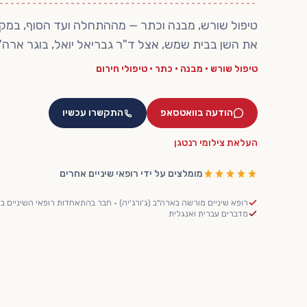
טיפול שורש, מבנה וכתר — מההתחלה ועד הסוף, במקו
את השן בבית שמש, אצל ד"ר גבריאל יואל, בוגר ארה"
טיפול שורש • מבנה • כתר • טיפולי חירום
הודעה בוואטסאפ
התקשרו עכשיו
העלאת צילומי רנטגן
מומלצים על ידי רופאי שיניים אחרים
רופא שיניים מורשה בארה"ב (ג'ורג'יה) · חבר בהתאחדות רופאי השיניים ב
מדברים עברית ואנגלית