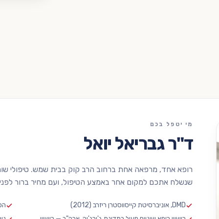
מי יטפל בכם
ד"ר גבריאל יואל
רופא אחד, מרפאה אחת ברחוב הרב קוק בבית שמש. טיפולי שורש
שנשלח אתכם למקום אחר באמצע הטיפול, ועם מחיר ברור לפני
DMD, אוניברסיטת קייסווסטרן ריזרב (2012)
הכ
רישיון רופא שיניים פעיל במדינת ג'ורג'יה, ארה"ב — רישיון
ניס