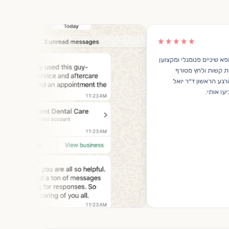
ד״ר גבריאל יואל הוא רופא שיניים פנומנלי ומקצוען
אמיתי! הגעתי עם חרדות קשות ולחץ מטורף
מהזריקה ומהטיפול. מהרגע הראשון ד״ר יואל
והצוות היו סבלניים והרגיעו אותי.
ביקורת מגוגל