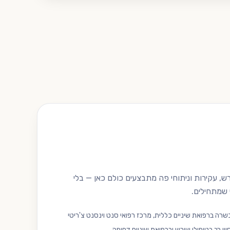
, עקירות וניתוחי פה מתבצעים כולם כאן — בלי
 שמתחילים.
שרה ברפואת שיניים כללית, מרכז רפואי סנט וינסנט צ'ריטי
יון רב בטיפולי שורש וברפואת שיניים דחופה