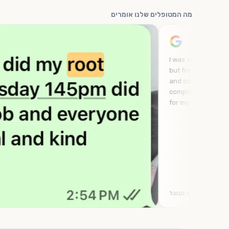
מה המטופלים שלנו אומרים
I was very afraid of going to the dentist,
but from the moment I arrived, I felt safe
and comfortable. They made me feel
completely at ease and never judged me
for my fear.
ביקורת מגוגל